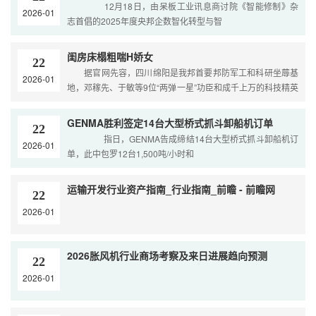
12月18日，由呆板工业讯息商讨院《智能修制》杂
2026-01
志首倡的2025年度央邦企数智化转型与智
闺房床榻粗喘H娇女
22
据官网先容，四川绵阳是我邦首要邦防军工和科研坐蓐基
2026-01
地，邓稼先、于敏等9位“两弹一星”功臣和成千上万的科技精英
正在这里“干惊天动地事、做隐姓埋闻人”。
GENMA胜利签定14台大型桥式抓斗卸船机订单
22
指日，GENMA告成缔结14台大型桥式抓斗卸船机订
2026-01
单，此中包罗12台1,500吨/小时和
运输开发行业资产指南_行业指南_前瞻 - 前瞻网
22
2026-01
2026胀风机行业商场考察及来日进展趋向预测
22
2026-01