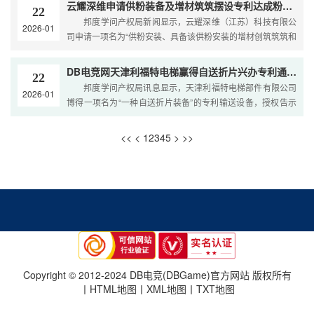
云耀深维申请供粉装备及增材筑筑摆设专利达成粉末物料的络续平静输送
22
邦度学问产权局新闻显示，云耀深维（江苏）科技有限公
2026-01
司申请一项名为“供粉安装、具备该供粉安装的增材创筑筑筑和
供粉本领”的专利，公然号CN1213162
DB电竞网天津利福特电梯赢得自送折片兴办专利通过简单目标输送的修树节流资源和年华
22
邦度学问产权局讯息显示，天津利福特电梯部件有限公司
2026-01
博得一项名为“一种自送折片装备”的专利输送设备，授权告示
号CN223801252U，申请日期为20
<<
<
1
2
3
4
5
>
>>
Copyright © 2012-2024 DB电竞(DBGame)官方网站 版权所有
丨
HTML地图
丨
XML地图
丨
TXT地图